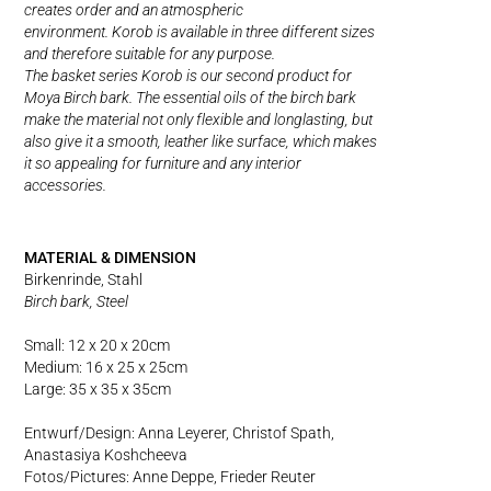
creates order and an atmospheric
environment. Korob is available in three different sizes
and therefore suitable for any purpose.
The basket series Korob is our second product for
Moya Birch bark. The essential oils of the birch bark
make the material not only flexible and longlasting, but
also give it a smooth, leather like surface, which makes
it so appealing for furniture and any interior
accessories.
MATERIAL & DIMENSION
Birkenrinde, Stahl
Birch bark, Steel
Small: 12 x 20 x 20cm
Medium: 16 x 25 x 25cm
Large: 35 x 35 x 35cm
Entwurf/Design: Anna Leyerer, Christof Spath,
Anastasiya Koshcheeva
Fotos/Pictures: Anne Deppe, Frieder Reuter